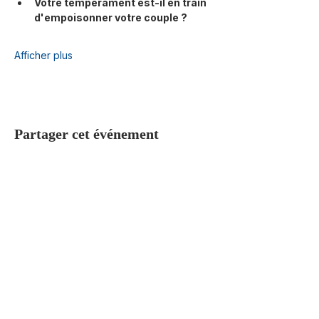
Votre tempérament est-il en train 
d'empoisonner votre couple ?
Afficher plus
Partager cet événement
ÉGLISE EEVN
Église Évangélique Vie Nouvelle, une
communauté ouverte à tous, centrée
sur Jésus-Christ.