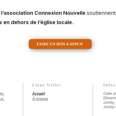
l’association Connexion Nouvelle
soutiennen
 en dehors de l’église locale
.
FAIRE UN DON A AFPCN
Liens Utiles
Infos
le,
Accueil
Culte e
Accueil
Dimanc
us,
À propos
Juvisy,
Juvisy-