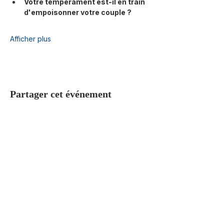
Votre tempérament est-il en train 
d'empoisonner votre couple ?
Afficher plus
Partager cet événement
ÉGLISE EEVN
Église Évangélique Vie Nouvelle, une
communauté ouverte à tous, centrée
sur Jésus-Christ.