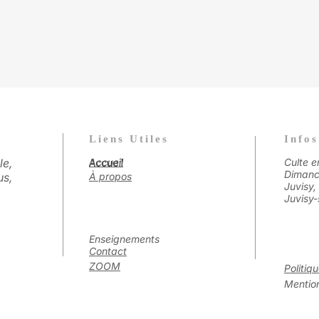
Liens Utiles
Infos
le,
Accueil
Culte e
Accueil
Dimanc
us,
À propos
Juvisy,
Juvisy-
Enseignements
Contact
ZOOM
Politiq
Mention