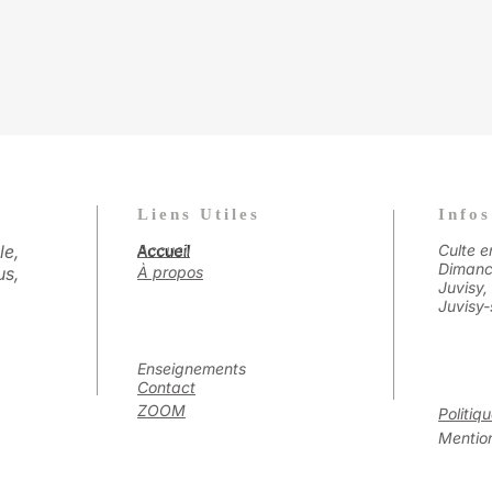
Liens Utiles
Infos
le,
Accueil
Culte e
Accueil
Dimanc
us,
À propos
Juvisy,
Juvisy-
Enseignements
Contact
ZOOM
Politiq
Mention