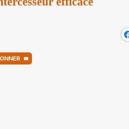
ntercesseur efficace
BONNER