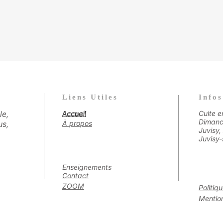
Liens Utiles
Infos
le,
Accueil
Culte e
Accueil
Dimanc
us,
À propos
Juvisy,
Juvisy-
Enseignements
Contact
ZOOM
Politiq
Mention