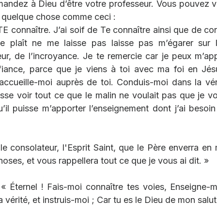
ndez à Dieu d’être votre professeur. Vous pouvez v
t quelque chose comme ceci :
TE connaître. J’ai soif de Te connaître ainsi que de conn
Te plaît ne me laisse pas laisse pas m’égarer sur l
r, de l’incroyance. Je te remercie car je peux m’ap
iance, parce que je viens à toi avec ma foi en Jésu
ît accueille-moi auprès de toi. Conduis-moi dans la vé
sse voir tout ce que le malin ne voulait pas que je vo
qu’il puisse m’apporter l’enseignement dont j’ai besoin 
le consolateur, l'Esprit Saint, que le Père enverra e
oses, et vous rappellera tout ce que je vous ai dit. »
 
« Éternel ! Fais-moi connaître tes voies, Enseigne-mo
vérité, et instruis-moi ; Car tu es le Dieu de mon salut,