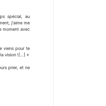
s spécial, au 
ment, j’aime me 
ce moment avec 
e viens pour te 
 vision ![...] »
rs prier, et ne 