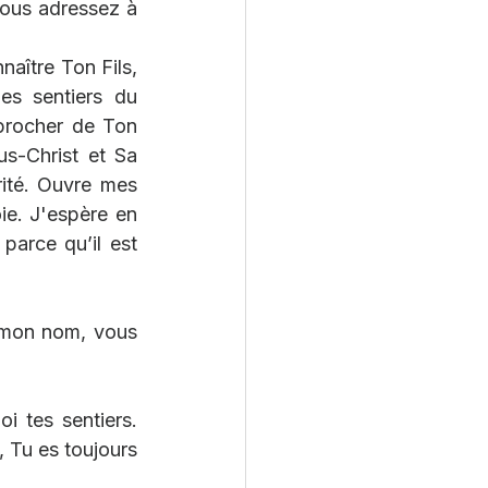
ous adressez à 
aître Ton Fils, 
es sentiers du 
procher de Ton 
s-Christ et Sa 
rité. Ouvre mes 
ie. J'espère en 
parce qu’il est 
n mon nom, vous 
i tes sentiers. 
 Tu es toujours 